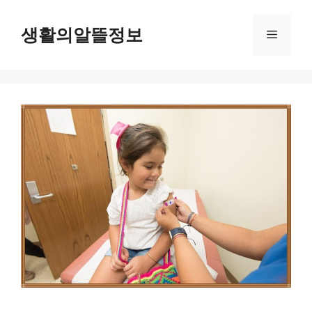
컨
텐
생활의알뜰정보
메
츠
로
뉴
건
너
뛰
기